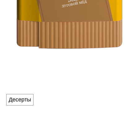
POOH
Аромат
Десерты
ЛУГОВОЙ МЁД
Градиент между популярными цветочными сортами и
плотными тёмными разновидностями мёда подарит
потрясающий вкусовой объем. Торопитесь