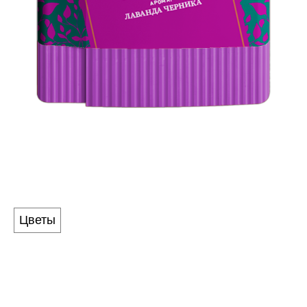
CHARMER
Аромат
Цветы
Соблазнительное сочетание нежной лаванды и
сливочной черники. Игристый аромат элегантно
приправлен легкими оттенками цветов бергамота.
Присмотритесь, в этой композиции есть своё