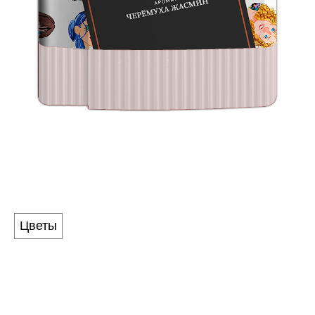
PIXIE
Аромат
Цветы
ЧЕРЁМУХА ЖАСМИН
Обворожительная композиция Черёмухи и цветов
китайского Жасмина! Сложный многогранный букет и