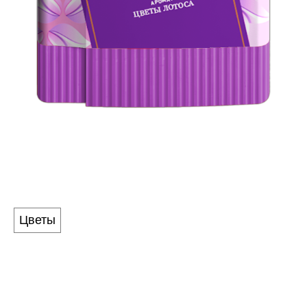
LOTUS
Аромат
Цветы
ЦВЕТЫ ЛОТОСА
Нежнейший аромат цветков лотоса с изысканным
послевкусием орехов, кокоса и сливочного мусса
рождают Инь и Ян. Легкие травянистые оттенки