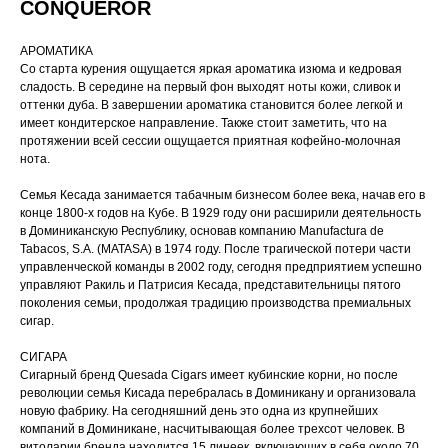
CONQUEROR
АРОМАТИКА
Со старта курения ощущается яркая ароматика изюма и кедровая
сладость. В середине на первый фон выходят ноты кожи, сливок и
оттенки дуба. В завершении ароматика становится более легкой и
имеет кондитерское направление. Также стоит заметить, что на
протяжении всей сессии ощущается приятная кофейно-молочная
нота.
Семья Кесада занимается табачным бизнесом более века, начав его в
конце 1800-х годов на Кубе. В 1929 году они расширили деятельность
в Доминиканскую Республику, основав компанию Manufactura de
Tabacos, S.A. (MATASA) в 1974 году. После трагической потери части
управленческой команды в 2002 году, сегодня предприятием успешно
управляют Ракиль и Патрисия Кесада, представительницы пятого
поколения семьи, продолжая традицию производства премиальных
сигар.
СИГАРА
Сигарный бренд Quesada Cigars имеет кубинские корни, но после
революции семья Кисада перебралась в Доминикану и организовала
новую фабрику. На сегодняшний день это одна из крупнейших
компаний в Доминикане, насчитывающая более трехсот человек. В
витоларии бренда находится 15 линеек, включающих в себя около 70