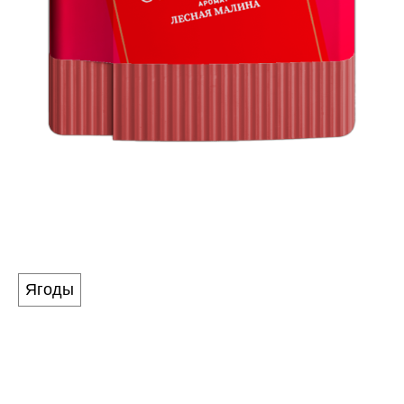
CUBUS RUBUS
Аромат
Ягоды
Мы разгадали секрет кубика Рубика и собрали ту
самую малину. Яркая, насыщенная и при этом
натуральная лесная ягода точно порадует своим
ароматом, а множество граней данной композиции