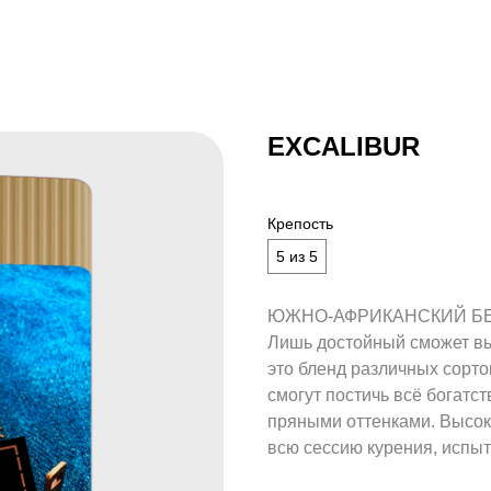
EXCALIBUR
Крепость
5 из 5
ЮЖНО-АФРИКАНСКИЙ Б
Лишь достойный сможет вы
это бленд различных сорт
смогут постичь всё богатс
пряными оттенками. Высок
всю сессию курения, испыт