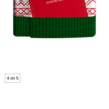
БАЛАЛАЙКА
Крепость
4 из 5
Табак, который играет по струнам души и ласкает
тёплым, ровным звучанием.
Итальянский бленд, купажированный с любовью,
раскрывает оттенки летнего луга и медовых трав.