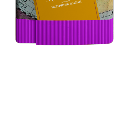
AQUA VITAE
Доминиканский Corojo 2006 seco и Habano HVA viso
долины Cibao, подготовленные на фабрике La Aurora
— историческом табачном сердце Доминиканы,
работающем с классическими сигарными сортами.
Третий столп бленда — никарагуанский Habano seco
из долины Jalapa, выращенный и ферментированный
на Plasencia Cigars, одном из ключевых партнёров Total