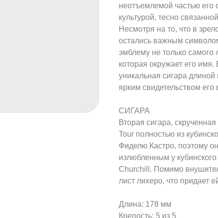
неотъемлемой частью его о
культурой, тесно связанно
Несмотря на то, что в зрел
остались важным символом
эмблему не только самого л
которая окружает его имя.
уникальная сигара длиной
ярким свидетельством его 
СИГАРА
Вторая сигара, скрученная
Tour полностью из кубинско
Фиделю Кастро, поэтому о
излюбленным у кубинского 
Churchill. Помимо внушит
лист лихеро, что придает 
Длина: 178 мм
Крепость: 5 из 5