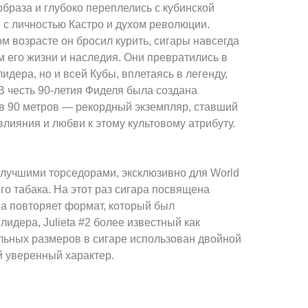
браза и глубоко переплелись с кубинской
й с личностью Кастро и духом революции.
ом возрасте он бросил курить, сигары навсегда
 его жизни и наследия. Они превратились в
идера, но и всей Кубы, вплетаясь в легенду,
 В честь 90-летия Фиделя была создана
 в 90 метров — рекордный экземпляр, ставший
влияния и любви к этому культовому атрибуту.
 лучшими торседорами, эксклюзивно для World
го табака. На этот раз сигара посвящена
на повторяет формат, который был
лидера, Julieta #2 более известный как
ельных размеров в сигаре использован двойной
ей уверенный характер.