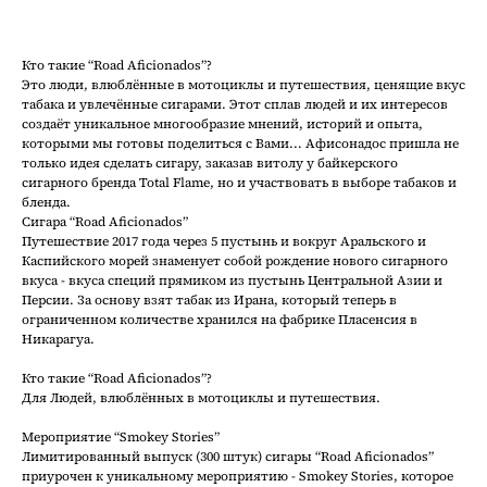
Кто такие “Road Aficionados”?
Это люди, влюблённые в мотоциклы и путешествия, ценящие вкус
табака и увлечённые сигарами. Этот сплав людей и их интересов
создаёт уникальное многообразие мнений, историй и опыта,
которыми мы готовы поделиться с Вами... Афисонадос пришла не
только идея сделать сигару, заказав витолу у байкерского
сигарного бренда Total Flame, но и участвовать в выборе табаков и
бленда.
Сигара “Road Aficionados”
Путешествие 2017 года через 5 пустынь и вокруг Аральского и
Каспийского морей знаменует собой рождение нового сигарного
вкуса - вкуса специй прямиком из пустынь Центральной Азии и
Персии. За основу взят табак из Ирана, который теперь в
ограниченном количестве хранился на фабрике Пласенсия в
Никарагуа.
Кто такие “Road Aficionados”?
Для Людей, влюблённых в мотоциклы и путешествия.
Мероприятие “Smokey Stories”
Лимитированный выпуск (300 штук) сигары “Road Aficionados”
приурочен к уникальному мероприятию - Smokey Stories, которое