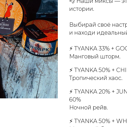
💨 Наши миксы — эт
истории.
Выбирай своё настр
и находи идеальны
⚡️ TYANKA 33% + GO
Манговый шторм.
⚡️ TYANKA 50% + C
Тропический хаос.
⚡️ TYANKA 20% + J
60%
Ночной рейв.
⚡️ TYANKA 50% + WH