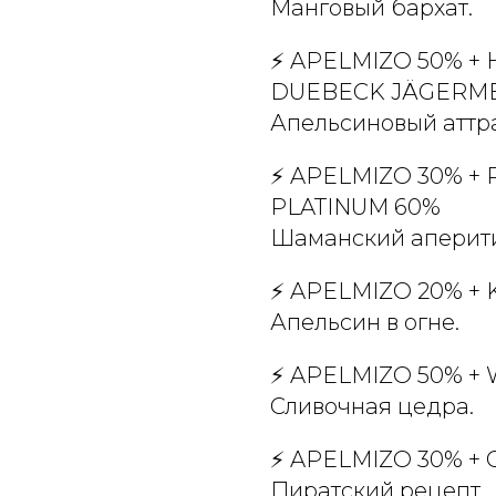
Манговый бархат.
⚡️ APELMIZO 50% +
DUEBECK JÄGERME
Апельсиновый аттр
⚡️ APELMIZO 30% + 
PLATINUM 60%
Шаманский аперити
⚡️ APELMIZO 20% +
Апельсин в огне.
⚡️ APELMIZO 50% +
Сливочная цедра.
⚡️ APELMIZO 30% +
Пиратский рецепт.