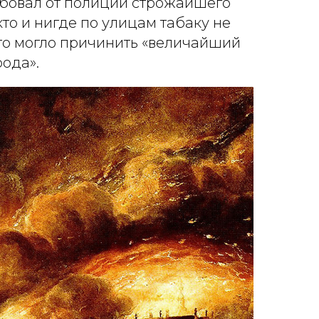
ребовал от полиции строжайшего
кто и нигде по улицам табаку не
это могло причинить «величайший
рода».