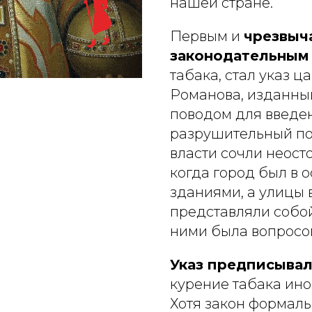
нашей стране.
Первым и
чрезвыч
законодательным
табака, стал указ 
Романова, изданный
поводом для введе
разрушительный по
власти сочли неост
когда город был в
зданиями, а улицы
представляли собой
ними была вопросо
Указ предписывал
курение табака ин
Хотя закон формаль