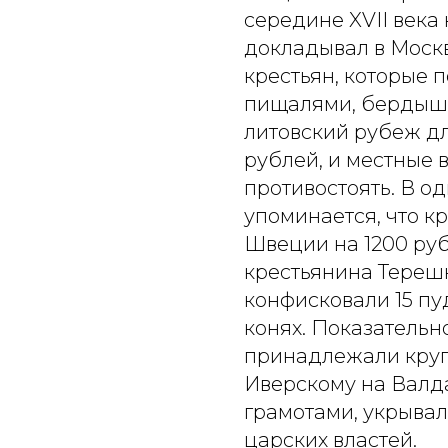
середине XVII века
докладывал в Моск
крестьян, которые п
пищалями, бердыша
литовский рубеж дл
рублей, и местные 
противостоять. В од
упоминается, что кр
Швеции на 1200 руб
крестьянина Терешк
конфисковали 15 пуд
конях. Показательн
принадлежали круп
Иверскому на Валда
грамотами, укрывали
царских властей.