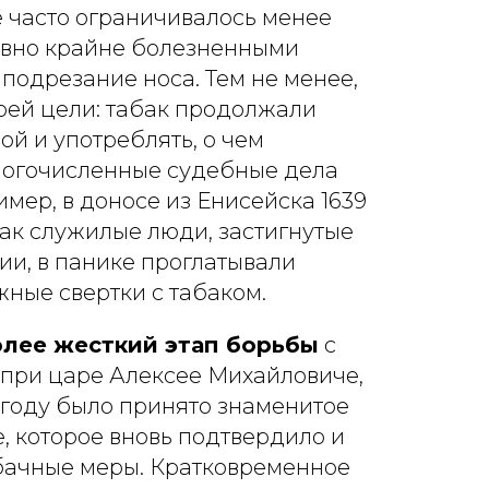
 часто ограничивалось менее
равно крайне болезненными
 подрезание носа. Тем не менее,
воей цели: табак продолжали
ой и употреблять, о чем
ногочисленные судебные дела
имер, в доносе из Енисейска 1639
как служилые люди, застигнутые
ии, в панике проглатывали
ные свертки с табаком.
олее жесткий этап борьбы
с
 при царе Алексее Михайловиче,
9 году было принято знаменитое
 которое вновь подтвердило и
бачные меры. Кратковременное