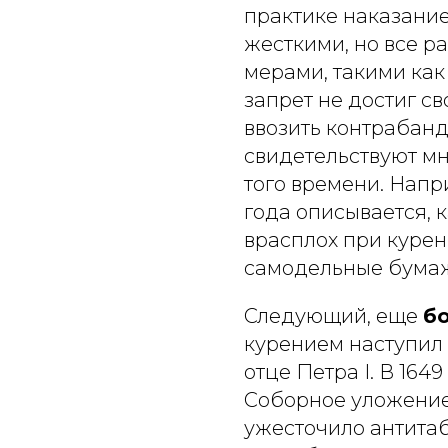
практике наказание
жесткими, но все 
мерами, такими как
запрет не достиг с
ввозить контрабанд
свидетельствуют м
того времени. Напр
года описывается, 
врасплох при курен
самодельные бумаж
Следующий, еще
б
курением наступил
отце Петра I. В 164
Соборное уложение,
ужесточило антита