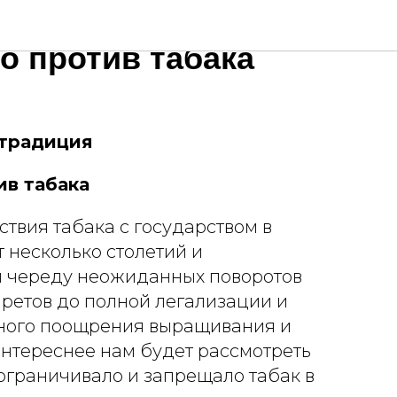
бачная традиция.
о против табака
 традиция
ив табака
твия табака с государством в
 несколько столетий и
й череду неожиданных поворотов
ретов до полной легализации и
ного поощрения выращивания и
интереснее нам будет рассмотреть
о ограничивало и запрещало табак в