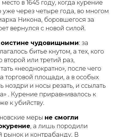
место в 1645 году, когда курение
 уже через четыре года, во многом
иарха Никона, боровшегося за
рет вернулся с новой силой.
 поистине чудовищными
: за
агалось битье кнутом, а тех, кого
о второй или третий раз,
ать «неоднократно», после чего
на торговой площади, а в особых
ь ноздри и носы резать, и ссылать
а» . Курение приравнивалось к
же к убийству.
оновские меры
не смогли
окурение
, а лишь породили
рынок и контрабанду. В