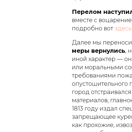
Перелом наступил 
вместе с воцарение
подробно вот
здесь
Далее мы переносим
меры вернулись
, 
иной характер — о
или моральными со
требованиями пожа
опустошительного п
город отстраивался
материалов, главн
1813 году издал сп
запрещающее курен
как прохожие, изво