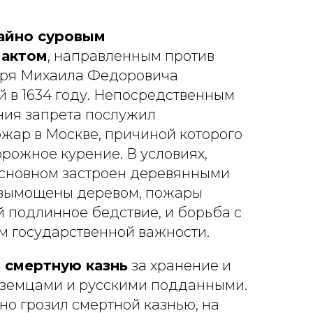
айно суровым
 актом
, направленным против
царя Михаила Федоровича
 в 1634 году. Непосредственным
ния запрета послужил
жар в Москве, причиной которого
орожное курение. В условиях,
 основном застроен деревянными
 вымощены деревом, пожары
 подлинное бедствие, и борьба с
м государственной важности.
 смертную казнь
за хранение и
оземцами и русскими подданными.
но грозил смертной казнью, на