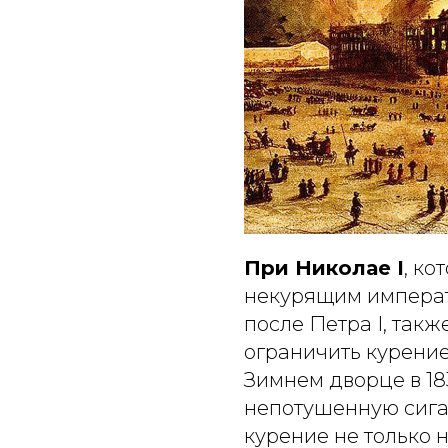
При Николае I
, к
некурящим императ
после Петра I, так
ограничить курение
Зимнем дворце в 18
непотушенную сигар
курение не только н