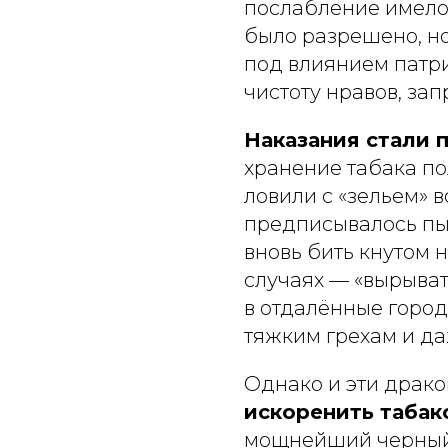
послабление имело 
было разрешено, но
под влиянием патр
чистоту нравов, зап
Наказания стали
хранение табака пол
ловили с «зельем» в
предписывалось пыт
вновь бить кнутом 
случаях — «вырыват
в отдалённые город
тяжким грехам и да
Однако и эти драк
искоренить табак
мощнейший черный 